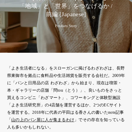
「地域」と「世界」をつなげるか /
前編 [Japanese]
Products Story
「よき生活者になる」をスローガンに掲げるわざわざは、長野
県東御市を拠点に食料品や生活雑貨を販売する会社だ。2009年
に「パンと日用品の店 わざわざ」から始まり、現在は喫茶・
本・ギャラリーの店舗「問tou（とう）」、良いものをさっと
買えるコンビニ「わざマート」、コワーキングと体験型施設
「よき生活研究所」の4店舗を運営するほか、2つのECサイト
を運営する。2018年に代表の平田はる香さんの書いたnote記事
「
山の上のパン屋に人が集まるわけ
」でその存在を知っている
人も多いかもしれない。