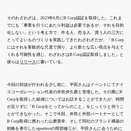
そのわざわざは、2023年6月にB Corp認証を取得した。これま
でにも「事業を行うにあたり利益は必要であるが、それを目的
化しない」という考え方で、作る人、売る人、買う人の三方に
とってよいものづくりを実践してきたわざわざだが、「B Corp
にはそれを客観的な尺度で測り、より新たな広い視点を与えて
くれる可能性を感じ、わざわざはB Corp認証取得しました」と
彼らは
リリース
に書いている。
今回の対談が行われる少し前に、平田さんはイベントにてナイ
スコーポレーション代表の井筒伊久磨と登壇した。その際にB
Corpを取得した経緯についてはお話することができたが、時間
が足りずに「B Corpをとってからのこと」をじっくりと伺うこ
とができなかった。そこで今回、井筒と外部パートナーとして
B Corp取得に携わった山磨貴幸、そして同社のブランド構築の
戦略を牽引したupsettersの岡部修三が、平田さんに会うために