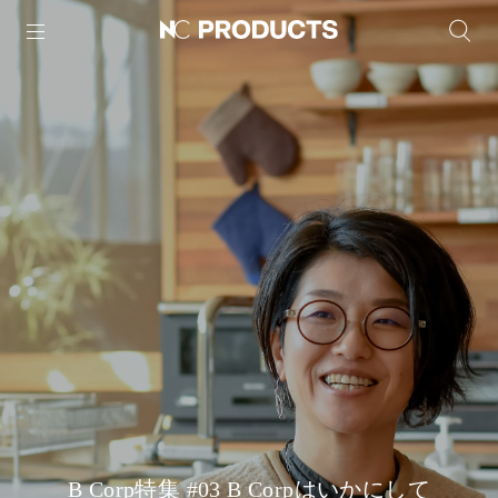
B Corp特集 #03 B Corpはいかにして