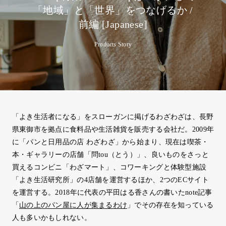
「地域」と「世界」をつなげるか /
前編 [Japanese]
Products Story
「よき生活者になる」をスローガンに掲げるわざわざは、長野
県東御市を拠点に食料品や生活雑貨を販売する会社だ。2009年
に「パンと日用品の店 わざわざ」から始まり、現在は喫茶・
本・ギャラリーの店舗「問tou（とう）」、良いものをさっと
買えるコンビニ「わざマート」、コワーキングと体験型施設
「よき生活研究所」の4店舗を運営するほか、2つのECサイト
を運営する。2018年に代表の平田はる香さんの書いたnote記事
「
山の上のパン屋に人が集まるわけ
」でその存在を知っている
人も多いかもしれない。