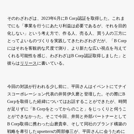
そのわざわざは、2023年6月にB Corp認証を取得した。これま
でにも「事業を行うにあたり利益は必要であるが、それを目的
化しない」という考え方で、作る人、売る人、買う人の三方に
とってよいものづくりを実践してきたわざわざだが、「B Corp
にはそれを客観的な尺度で測り、より新たな広い視点を与えて
くれる可能性を感じ、わざわざはB Corp認証取得しました」と
彼らは
リリース
に書いている。
今回の対談が行われる少し前に、平田さんはイベントにてナイ
スコーポレーション代表の井筒伊久磨と登壇した。その際にB
Corpを取得した経緯についてはお話することができたが、時間
が足りずに「B Corpをとってからのこと」をじっくりと伺うこ
とができなかった。そこで今回、井筒と外部パートナーとして
B Corp取得に携わった山磨貴幸、そして同社のブランド構築の
戦略を牽引したupsettersの岡部修三が、平田さんに会うために