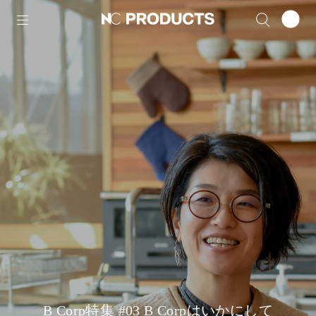
B Corp特集 #03 B Corpはいかにして